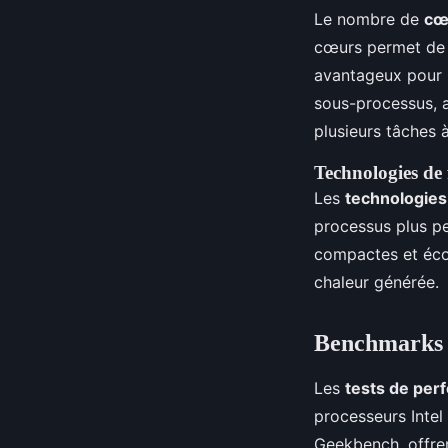
Le nombre de
cœ
cœurs permet de t
avantageux pour l
sous-processus, 
plusieurs tâches à
Technologies de 
Les
technologies
processus plus pe
compactes et écon
chaleur générée.
Benchmarks et
Les
tests de per
processeurs Intel
Geekbench, offren