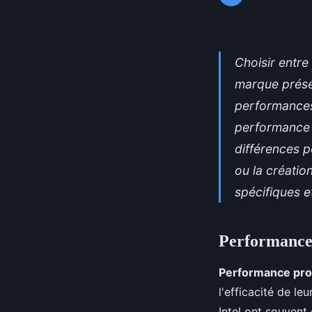
Choisir entre
marque présen
performances
performance 
différences p
ou la créati
spécifiques e
Performance 
Performance pr
l'efficacité de le
Intel ont souvent