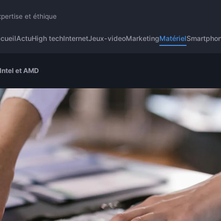
pertise et éthique
cueil
Actu
High tech
Internet
Jeux-video
Marketing
Matériel
Smartpho
Intel et AMD