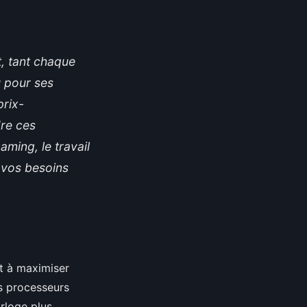
, tant chaque
u pour ses
prix-
re ces
aming, le travail
 vos besoins
nt à maximiser
es processeurs
orloge plus