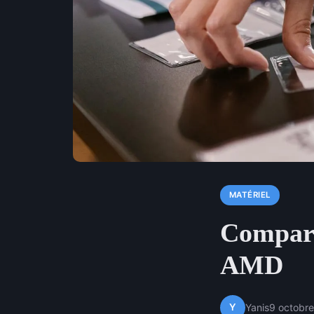
MATÉRIEL
Compara
AMD
Y
Yanis
9 octobr