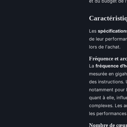
et du budget de l'
Caractéristi
Les
spécificatio
de leur performan
lors de l'achat.
Fréquence et arc
La
fréquence d'h
mesurée en gigahe
des instructions.
notamment pour le
quant à elle, infl
complexes. Les a
les performances 
Nombre de cœurs